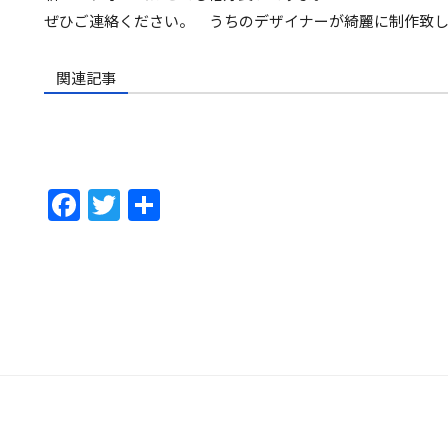
ぜひご連絡ください。 うちのデザイナーが綺麗に制作致
関連記事
F
T
共
ac
w
有
e
itt
b
er
o
o
k